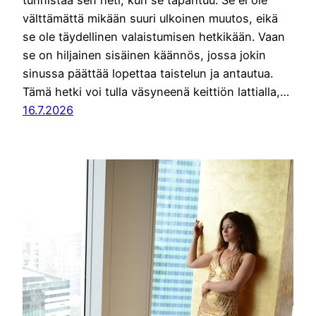
tunnistaa sen heti, kun se tapahtuu. Se ei ole
välttämättä mikään suuri ulkoinen muutos, eikä
se ole täydellinen valaistumisen hetkikään. Vaan
se on hiljainen sisäinen käännös, jossa jokin
sinussa päättää lopettaa taistelun ja antautua.
Tämä hetki voi tulla väsyneenä keittiön lattialla,…
16.7.2026