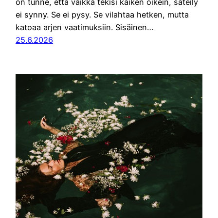
on tunne, että vaikka tekisi kaiken oikein, säteily
ei synny. Se ei pysy. Se vilahtaa hetken, mutta
katoaa arjen vaatimuksiin. Sisäinen…
25.6.2026