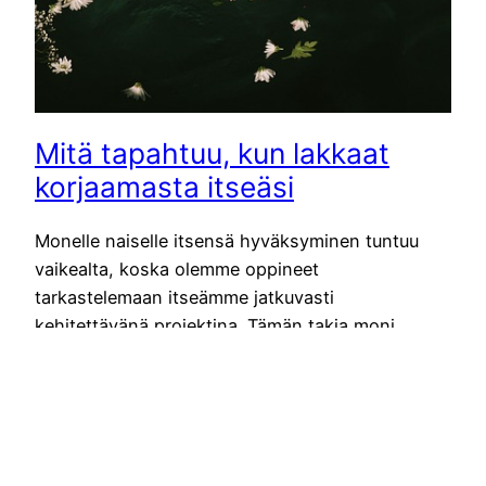
Mitä tapahtuu, kun lakkaat
korjaamasta itseäsi
Monelle naiselle itsensä hyväksyminen tuntuu
vaikealta, koska olemme oppineet
tarkastelemaan itseämme jatkuvasti
kehitettävänä projektina. Tämän takia moni
meistä elää huomaamattaan elämää, jossa jokin
tuntuu aina olevan kesken. Kehossa, mielessä tai
olemisessa on jatkuva muokkaus meneillään.
Pitäisi olla rauhallisempi, energisempi,
paremmassa tasapainossa, vähemmän herkkä tai