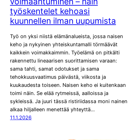
voimaantuminen – näin
työskentelet kehoasi
kuunnellen ilman uupumista
Työ on yksi niistä elämänalueista, jossa naisen
keho ja nykyinen yhteiskuntamalli törmäävät
kaikkein voimakkaimmin. Työelämä on pitkälti
rakennettu lineaarisen suorittamisen varaan:
sama tahti, samat odotukset ja sama
tehokkuusvaatimus päivästä, viikosta ja
kuukaudesta toiseen. Naisen keho ei kuitenkaan
toimi näin. Se elää rytmeissä, aalloissa ja
sykleissä. Ja juuri tässä ristiriidassa moni nainen
alkaa hiljalleen menettää yhteyttä…
11.1.2026