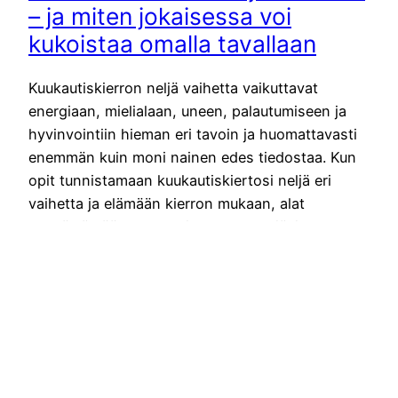
– ja miten jokaisessa voi
kukoistaa omalla tavallaan
Kuukautiskierron neljä vaihetta vaikuttavat
energiaan, mielialaan, uneen, palautumiseen ja
hyvinvointiin hieman eri tavoin ja huomattavasti
enemmän kuin moni nainen edes tiedostaa. Kun
opit tunnistamaan kuukautiskiertosi neljä eri
vaihetta ja elämään kierron mukaan, alat
ymmärtämään paremmin omaa rytmiäsi,
hormonitoimintaasi ja hyvinvointiasi.
Kuukautiskierto on niin paljon enemmän kuin itse
kuukautiset, jolloin nainen vuotaa. Se on
kokonaisvaltainen sisäinen…
29.11.2025