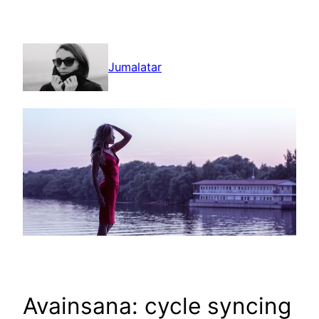
Siirry
sisältöön
Jumalatar
Avainsana:
cycle syncing