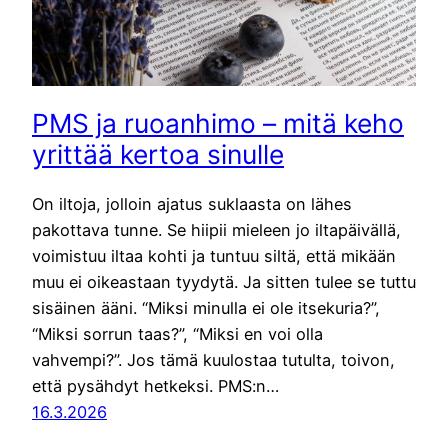
PMS ja ruoanhimo – mitä keho
yrittää kertoa sinulle
On iltoja, jolloin ajatus suklaasta on lähes
pakottava tunne. Se hiipii mieleen jo iltapäivällä,
voimistuu iltaa kohti ja tuntuu siltä, että mikään
muu ei oikeastaan tyydytä. Ja sitten tulee se tuttu
sisäinen ääni. “Miksi minulla ei ole itsekuria?”,
“Miksi sorrun taas?”, “Miksi en voi olla
vahvempi?”. Jos tämä kuulostaa tutulta, toivon,
että pysähdyt hetkeksi. PMS:n…
16.3.2026