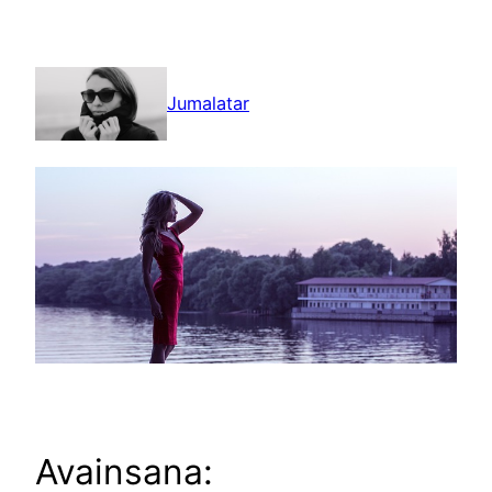
Siirry
sisältöön
Jumalatar
Avainsana: