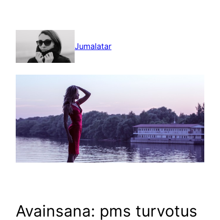
Siirry
sisältöön
Jumalatar
Avainsana:
pms turvotus