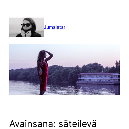
Siirry
sisältöön
Jumalatar
Avainsana:
säteilevä